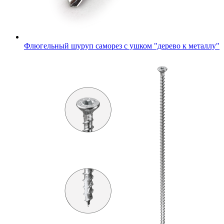
Флюгельный шуруп саморез с ушком "дерево к металлу"