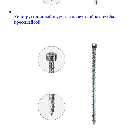
Конструкционный шуруп саморез двойная резьба с
прессшайбой