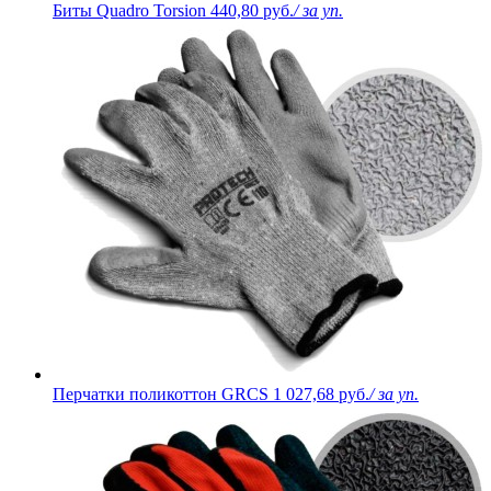
Биты Quadro Torsion
440,80 руб.
/ за уп.
Перчатки поликоттон GRCS
1 027,68 руб.
/ за уп.