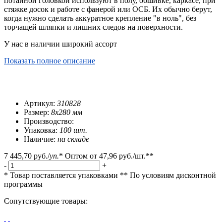
потайной головкой используют в полу, обшивке, каркасе, при
стяжке досок и работе с фанерой или ОСБ. Их обычно берут,
когда нужно сделать аккуратное крепление "в ноль", без
торчащей шляпки и лишних следов на поверхности.
У нас в наличии широкий ассорт
Показать полное описание
Артикул:
310828
Размер:
8х280 мм
Производство:
Упаковка:
100 шт.
Наличие:
на складе
7 445,70 руб.
/
уп.
*
Оптом от
47,96 руб.
/шт.**
-
+
* Товар поставляется упаковками
** По условиям
дисконтной
программы
Сопутствующие товары: