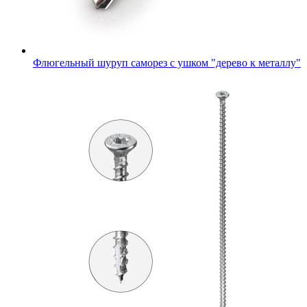
Флюгельный шуруп саморез с ушком "дерево к металлу"