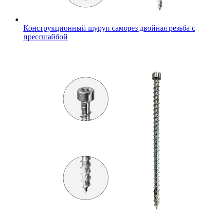
Конструкционный шуруп саморез двойная резьба с
прессшайбой