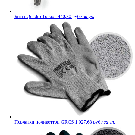
Биты Quadro Torsion
440,80 руб.
/ за уп.
Перчатки поликоттон GRCS
1 027,68 руб.
/ за уп.