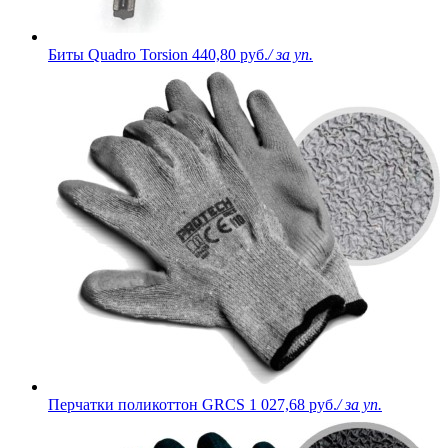
Биты Quadro Torsion
440,80 руб.
/ за уп.
Перчатки поликоттон GRCS
1 027,68 руб.
/ за уп.