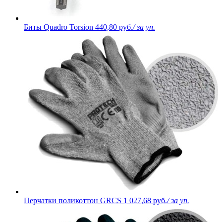
Биты Quadro Torsion
440,80 руб.
/ за уп.
Перчатки поликоттон GRCS
1 027,68 руб.
/ за уп.