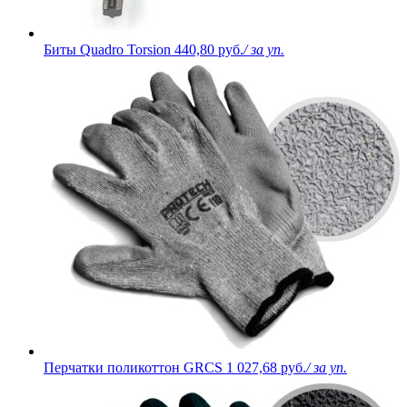
Биты Quadro Torsion
440,80 руб.
/ за уп.
Перчатки поликоттон GRCS
1 027,68 руб.
/ за уп.