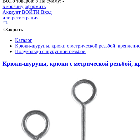
Всего товаров:
0
На сумму:
-
в корзину
оформить
Аккаунт
ВОЙТИ
Вход
или регистрация
×
Закрыть
Каталог
Крюки-шурупы, крюки с метрической резьбой, крепление
Полукольцо с шурупной резьбой
Крюки-шурупы, крюки с метрической резьбой, кр