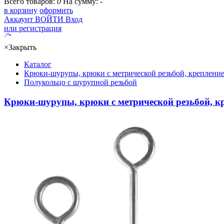
Всего товаров:
0
На сумму:
-
в корзину
оформить
Аккаунт
ВОЙТИ
Вход
или регистрация
×
Закрыть
Каталог
Крюки-шурупы, крюки с метрической резьбой, крепление
Полукольцо с шурупной резьбой
Крюки-шурупы, крюки с метрической резьбой, кр