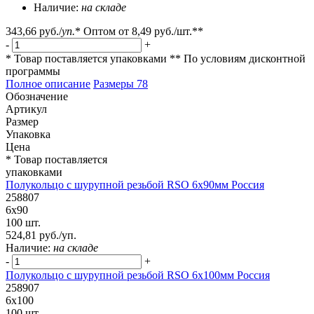
Наличие:
на складе
343,66 руб.
/
уп.
*
Оптом от
8,49 руб.
/шт.**
-
+
* Товар поставляется упаковками
** По условиям
дисконтной
программы
Полное описание
Размеры
78
Обозначение
Артикул
Размер
Упаковка
Цена
* Товар поставляется
упаковками
Полукольцо с шурупной резьбой RSO 6х90мм Россия
258807
6х90
100 шт.
524,81 руб./уп.
Наличие:
на складе
-
+
Полукольцо с шурупной резьбой RSO 6х100мм Россия
258907
6х100
100 шт.