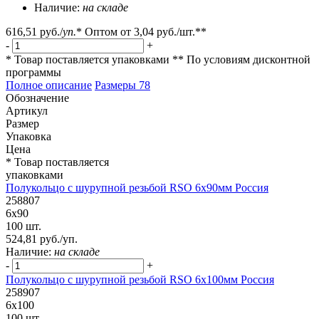
Наличие:
на складе
616,51 руб.
/
уп.
*
Оптом от
3,04 руб.
/шт.**
-
+
* Товар поставляется упаковками
** По условиям
дисконтной
программы
Полное описание
Размеры
78
Обозначение
Артикул
Размер
Упаковка
Цена
* Товар поставляется
упаковками
Полукольцо с шурупной резьбой RSO 6х90мм Россия
258807
6х90
100 шт.
524,81 руб./уп.
Наличие:
на складе
-
+
Полукольцо с шурупной резьбой RSO 6х100мм Россия
258907
6х100
100 шт.