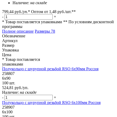
Наличие:
на складе
799,44 руб.
/
уп.
*
Оптом от
1,48 руб.
/шт.**
-
+
* Товар поставляется упаковками
** По условиям
дисконтной
программы
Полное описание
Размеры
78
Обозначение
Артикул
Размер
Упаковка
Цена
* Товар поставляется
упаковками
Полукольцо с шурупной резьбой RSO 6х90мм Россия
258807
6х90
100 шт.
524,81 руб./уп.
Наличие:
на складе
-
+
Полукольцо с шурупной резьбой RSO 6х100мм Россия
258907
6х100
100 шт.