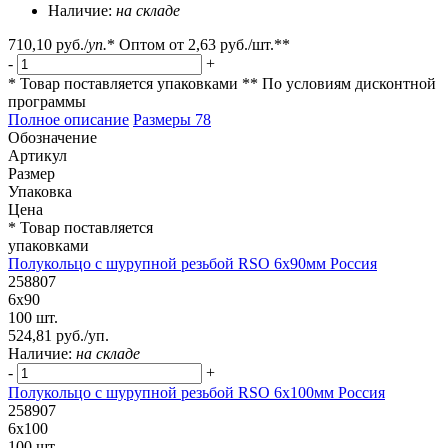
Наличие:
на складе
710,10 руб.
/
уп.
*
Оптом от
2,63 руб.
/шт.**
-
+
* Товар поставляется упаковками
** По условиям
дисконтной
программы
Полное описание
Размеры
78
Обозначение
Артикул
Размер
Упаковка
Цена
* Товар поставляется
упаковками
Полукольцо с шурупной резьбой RSO 6х90мм Россия
258807
6х90
100 шт.
524,81 руб./уп.
Наличие:
на складе
-
+
Полукольцо с шурупной резьбой RSO 6х100мм Россия
258907
6х100
100 шт.