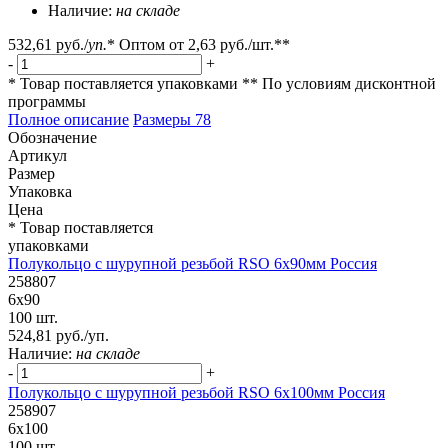
Наличие:
на складе
532,61 руб.
/
уп.
*
Оптом от
2,63 руб.
/шт.**
-
+
* Товар поставляется упаковками
** По условиям
дисконтной
программы
Полное описание
Размеры
78
Обозначение
Артикул
Размер
Упаковка
Цена
* Товар поставляется
упаковками
Полукольцо с шурупной резьбой RSO 6х90мм Россия
258807
6х90
100 шт.
524,81 руб./уп.
Наличие:
на складе
-
+
Полукольцо с шурупной резьбой RSO 6х100мм Россия
258907
6х100
100 шт.