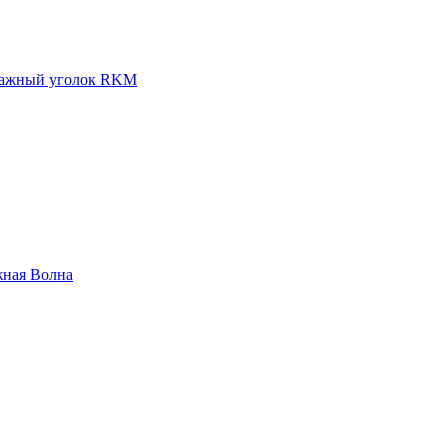
ажный уголок RKM
жная Волна