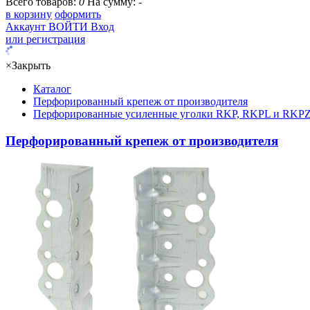
Всего товаров:
0
На сумму:
-
в корзину
оформить
Аккаунт
ВОЙТИ
Вход
или регистрация
×
Закрыть
Каталог
Перфорированный крепеж от производителя
Перфорированные усиленные уголки RKP, RKPL и RKP
Перфорированный крепеж от производителя