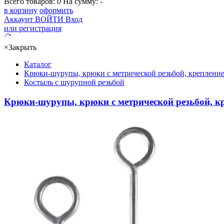
Всего товаров:
0
На сумму:
-
в корзину
оформить
Аккаунт
ВОЙТИ
Вход
или регистрация
×
Закрыть
Каталог
Крюки-шурупы, крюки с метрической резьбой, крепление
Костыль с шурупной резьбой
Крюки-шурупы, крюки с метрической резьбой, кр