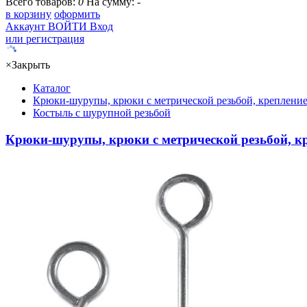
Всего товаров:
0
На сумму:
-
в корзину
оформить
Аккаунт
ВОЙТИ
Вход
или регистрация
×
Закрыть
Каталог
Крюки-шурупы, крюки с метрической резьбой, крепление
Костыль с шурупной резьбой
Крюки-шурупы, крюки с метрической резьбой, кр