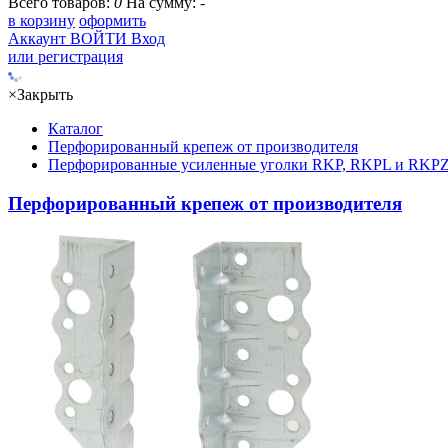
Всего товаров:
0
На сумму:
-
в корзину
оформить
Аккаунт
ВОЙТИ
Вход
или регистрация
×
Закрыть
Каталог
Перфорированный крепеж от производителя
Перфорированные усиленные уголки RKP, RKPL и RKP
Перфорированный крепеж от производителя