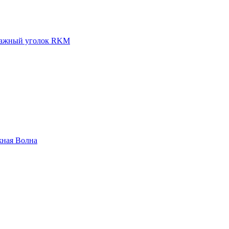
ажный уголок RKM
жная Волна