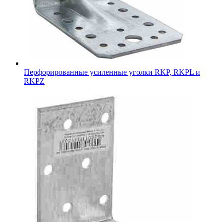
Перфорированные усиленные уголки RKP, RKPL и
RKPZ