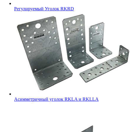
Регулируемый Уголок RKRD
Асимметричный уголок RKLA и RKLLA