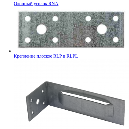
Оконный уголок RNA
Крепление плоское RLP и RLPL