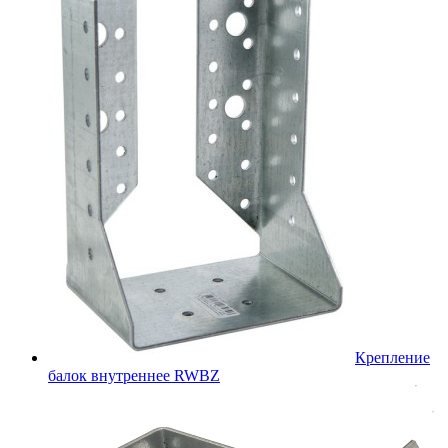
Крепление
балок внутреннее RWBZ