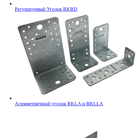
Регулируемый Уголок RKRD
Асимметричный уголок RKLA и RKLLA