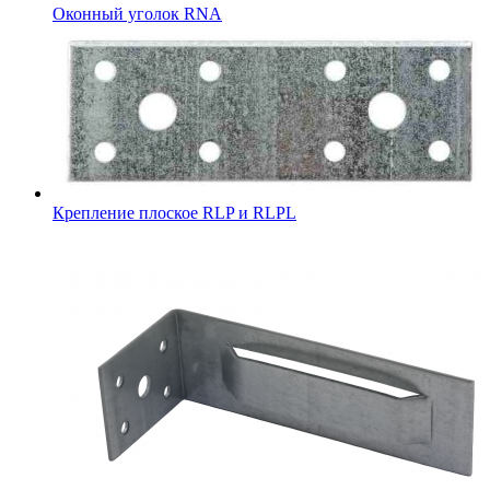
Оконный уголок RNA
Крепление плоское RLP и RLPL