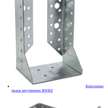
Крепление
балок внутреннее RWBZ