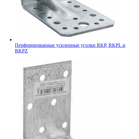
Перфорированные усиленные уголки RKP, RKPL и
RKPZ