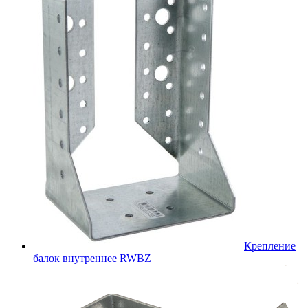
Крепление
балок внутреннее RWBZ