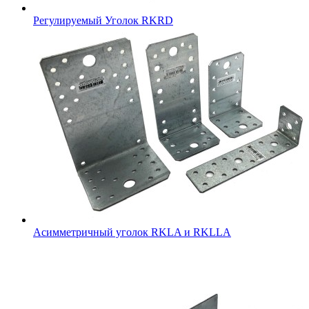
Регулируемый Уголок RKRD
Асимметричный уголок RKLA и RKLLA