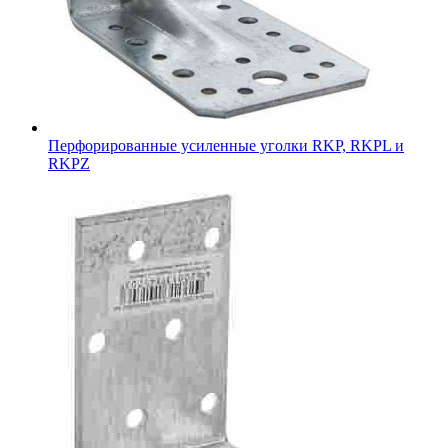
Перфорированные усиленные уголки RKP, RKPL и
RKPZ