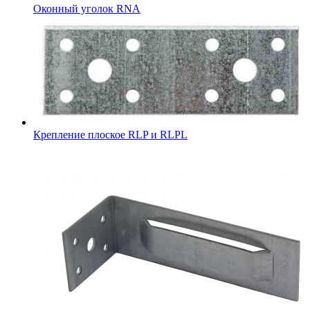
Оконный уголок RNA
Крепление плоское RLP и RLPL