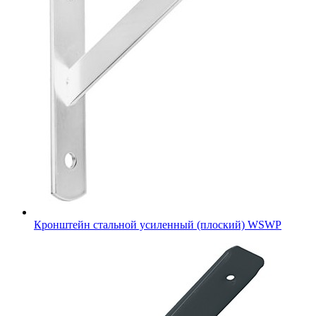
Кронштейн стальной усиленный (плоский) WSWP