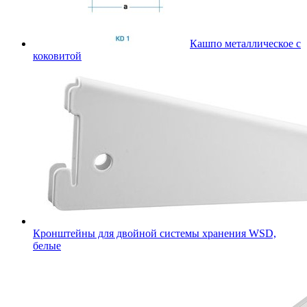
Кашпо металлическое с
коковитой
Кронштейны для двойной системы хранения WSD,
белые