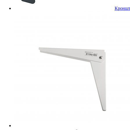
Кроншт