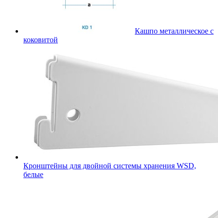
Кашпо металлическое с
коковитой
Кронштейны для двойной системы хранения WSD,
белые