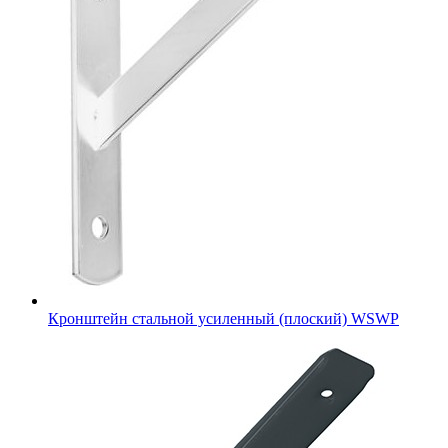
Кронштейн стальной усиленный (плоский) WSWP