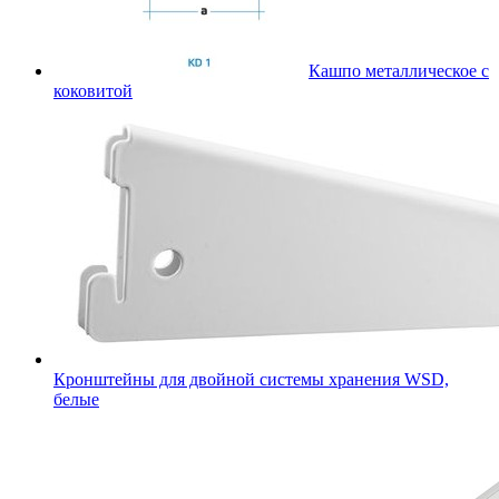
Кашпо металлическое с
коковитой
Кронштейны для двойной системы хранения WSD,
белые