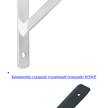
Кронштейн стальной усиленный (плоский) WSWP