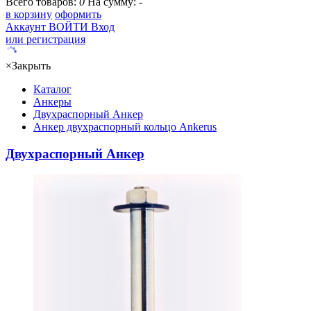
Всего товаров:
0
На сумму:
-
в корзину
оформить
Аккаунт
ВОЙТИ
Вход
или регистрация
×
Закрыть
Каталог
Анкеры
Двухраспорный Анкер
Анкер двухраспорный кольцо Ankerus
Двухраспорный Анкер