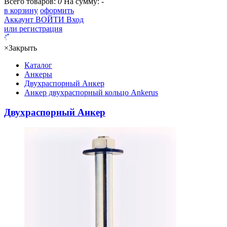
Всего товаров:
0
На сумму:
-
в корзину
оформить
Аккаунт
ВОЙТИ
Вход
или регистрация
×
Закрыть
Каталог
Анкеры
Двухраспорный Анкер
Анкер двухраспорный кольцо Ankerus
Двухраспорный Анкер