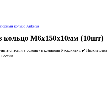
спорный кольцо Ankerus
s кольцо М6х150х10мм (10шт)
ть оптом и в розницу в компании Русконнект. ✔️ Низкие цены от
 России.