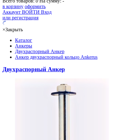
Всего товаров:
0
На сумму:
-
в корзину
оформить
Аккаунт
ВОЙТИ
Вход
или регистрация
×
Закрыть
Каталог
Анкеры
Двухраспорный Анкер
Анкер двухраспорный кольцо Ankerus
Двухраспорный Анкер