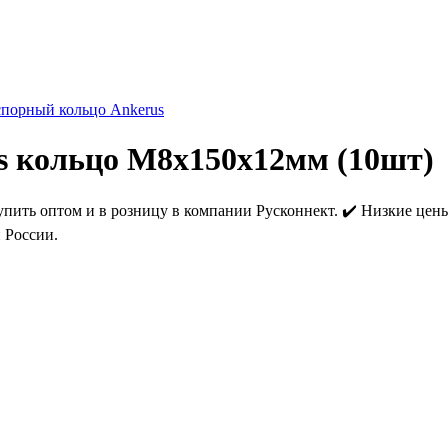
спорный кольцо Ankerus
s кольцо М8х150х12мм (10шт)
ть оптом и в розницу в компании Русконнект. ✔️ Низкие цены от
 России.