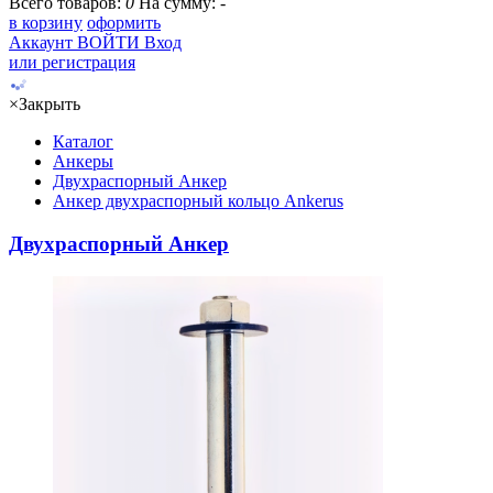
Всего товаров:
0
На сумму:
-
в корзину
оформить
Аккаунт
ВОЙТИ
Вход
или регистрация
×
Закрыть
Каталог
Анкеры
Двухраспорный Анкер
Анкер двухраспорный кольцо Ankerus
Двухраспорный Анкер