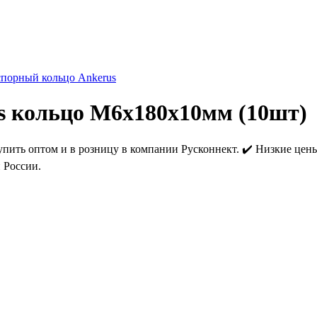
спорный кольцо Ankerus
s кольцо М6х180х10мм (10шт)
ть оптом и в розницу в компании Русконнект. ✔️ Низкие цены от
 России.