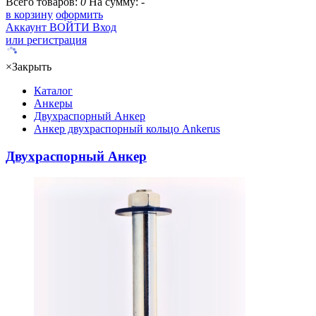
Всего товаров:
0
На сумму:
-
в корзину
оформить
Аккаунт
ВОЙТИ
Вход
или регистрация
×
Закрыть
Каталог
Анкеры
Двухраспорный Анкер
Анкер двухраспорный кольцо Ankerus
Двухраспорный Анкер