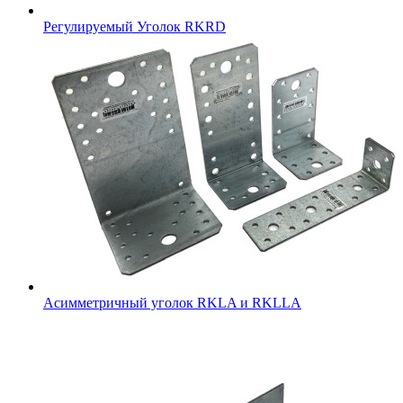
Регулируемый Уголок RKRD
Асимметричный уголок RKLA и RKLLA