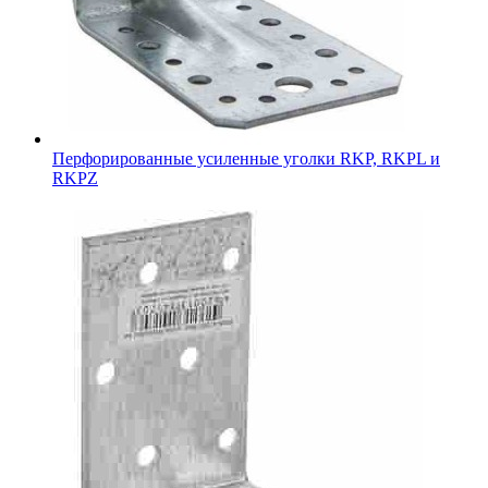
Перфорированные усиленные уголки RKP, RKPL и
RKPZ