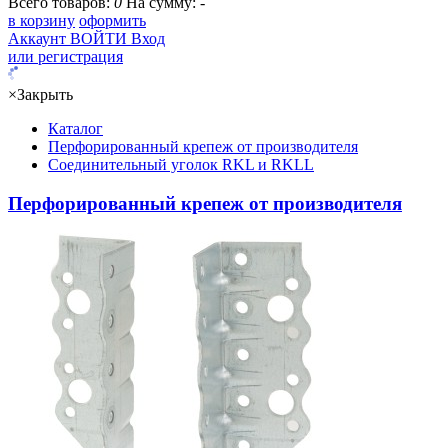
Всего товаров:
0
На сумму:
-
в корзину
оформить
Аккаунт
ВОЙТИ
Вход
или регистрация
×
Закрыть
Каталог
Перфорированный крепеж от производителя
Соединительный уголок RKL и RKLL
Перфорированный крепеж от производителя