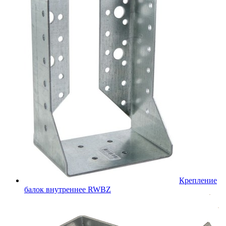
Крепление
балок внутреннее RWBZ