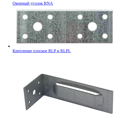
Оконный уголок RNA
Крепление плоское RLP и RLPL