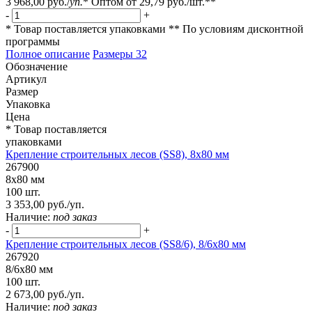
3 968,00 руб.
/
уп.
*
Оптом от
29,79 руб.
/шт.**
-
+
* Товар поставляется упаковками
** По условиям
дисконтной
программы
Полное описание
Размеры
32
Обозначение
Артикул
Размер
Упаковка
Цена
* Товар поставляется
упаковками
Крепление строительных лесов (SS8), 8х80 мм
267900
8х80 мм
100 шт.
3 353,00 руб./уп.
Наличие:
под заказ
-
+
Крепление строительных лесов (SS8/6), 8/6х80 мм
267920
8/6х80 мм
100 шт.
2 673,00 руб./уп.
Наличие:
под заказ