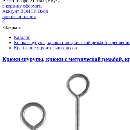
Всего товаров:
0
На сумму:
-
в корзину
оформить
Аккаунт
ВОЙТИ
Вход
или регистрация
×
Закрыть
Каталог
Крюки-шурупы, крюки с метрической резьбой, крепление
Крепление строительных лесов
Крюки-шурупы, крюки с метрической резьбой, кр