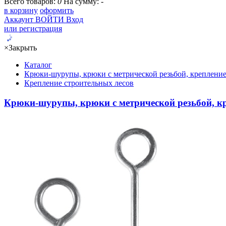
Всего товаров:
0
На сумму:
-
в корзину
оформить
Аккаунт
ВОЙТИ
Вход
или регистрация
×
Закрыть
Каталог
Крюки-шурупы, крюки с метрической резьбой, крепление
Крепление строительных лесов
Крюки-шурупы, крюки с метрической резьбой, кр