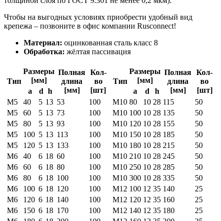
толщиной слоя по ГОСТ 9.301 не менее 0,2 мкм).
Чтобы на выгодных условиях приобрести удобный вид
крепежа – позвоните в офис компании Rusconnect!
Материал:
оцинкованная сталь класс 8
Обработка:
жёлтая пассивация
Размеры
Размеры
Полная
Кол-
Полная
Кол-
[мм]
[мм]
Тип
длина
во
Тип
длина
во
[мм]
[шт]
[мм]
[шт]
а
d
h
а
d
h
М5
40
5
13
53
100
M10
80
10
28
115
50
М5
60
5
13
73
100
M10
100
10
28
135
50
М5
80
5
13
93
100
M10
120
10
28
155
50
М5
100
5
13
113
100
M10
150
10
28
185
50
М5
120
5
13
133
100
M10
180
10
28
215
50
М6
40
6
18
60
100
M10
210
10
28
245
50
М6
60
6
18
80
100
M10
250
10
28
285
50
М6
80
6
18
100
100
M10
300
10
28
335
50
М6
100
6
18
120
100
М12
100
12
35
140
25
М6
120
6
18
140
100
М12
120
12
35
160
25
М6
150
6
18
170
100
М12
140
12
35
180
25