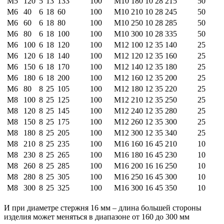
М5
120
5
13
133
100
M10
180
10
28
215
50
М6
40
6
18
60
100
M10
210
10
28
245
50
М6
60
6
18
80
100
M10
250
10
28
285
50
М6
80
6
18
100
100
M10
300
10
28
335
50
М6
100
6
18
120
100
М12
100
12
35
140
25
М6
120
6
18
140
100
М12
120
12
35
160
25
М6
150
6
18
170
100
М12
140
12
35
180
25
М6
180
6
18
200
100
М12
160
12
35
200
25
М6
80
8
25
105
100
М12
180
12
35
220
25
М8
100
8
25
125
100
М12
210
12
35
250
25
М8
120
8
25
145
100
М12
240
12
35
280
25
М8
150
8
25
175
100
М12
260
12
35
300
25
М8
180
8
25
205
100
М12
300
12
35
340
25
М8
210
8
25
235
100
М16
160
16
45
210
10
М8
230
8
25
265
100
М16
180
16
45
230
10
М8
260
8
25
285
100
М16
200
16
16
250
10
М8
280
8
25
305
100
М16
250
16
45
300
10
М8
300
8
25
325
100
М16
300
16
45
350
10
И при диаметре стержня 16 мм – длина большей стороны
изделия может меняться в диапазоне от 160 до 300 мм