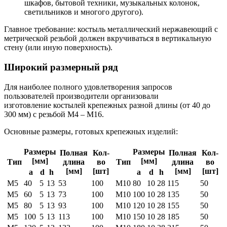
шкафов, бытовой техники, музыкальных колонок,
светильников и многого другого).
Главное требование: костыль металлический нержавеющий с
метрической резьбой должен вкручиваться в вертикальную
стену (или иную поверхность).
Широкий размерный ряд
Для наиболее полного удовлетворения запросов
пользователей производители организовали
изготовление костылей крепежных разной длины (от 40 до
300 мм) с резьбой М4 – М16.
Основные размеры, готовых крепежных изделий:
Размеры
Размеры
Полная
Кол-
Полная
Кол-
[мм]
[мм]
Тип
длина
во
Тип
длина
во
[мм]
[шт]
[мм]
[шт]
а
d
h
а
d
h
М5
40
5
13
53
100
M10
80
10
28
115
50
М5
60
5
13
73
100
M10
100
10
28
135
50
М5
80
5
13
93
100
M10
120
10
28
155
50
М5
100
5
13
113
100
M10
150
10
28
185
50