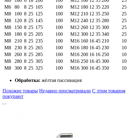
М6
180
6
18
200
100
М12
160
12
35
200
25
М6
80
8
25
105
100
М12
180
12
35
220
25
М8
100
8
25
125
100
М12
210
12
35
250
25
М8
120
8
25
145
100
М12
240
12
35
280
25
М8
150
8
25
175
100
М12
260
12
35
300
25
М8
180
8
25
205
100
М12
300
12
35
340
25
М8
210
8
25
235
100
М16
160
16
45
210
10
М8
230
8
25
265
100
М16
180
16
45
230
10
М8
260
8
25
285
100
М16
200
16
16
250
10
М8
280
8
25
305
100
М16
250
16
45
300
10
М8
300
8
25
325
100
М16
300
16
45
350
10
Обработка:
жёлтая пассивация
Похожие товары
Недавно просматривали
С этим товаром
покупают