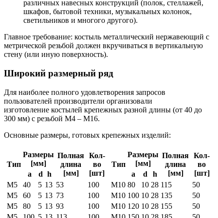
различных навесных конструкций (полок, стеллажей,
шкафов, бытовой техники, музыкальных колонок,
светильников и многого другого).
Главное требование: костыль металлический нержавеющий с
метрической резьбой должен вкручиваться в вертикальную
стену (или иную поверхность).
Широкий размерный ряд
Для наиболее полного удовлетворения запросов
пользователей производители организовали
изготовление костылей крепежных разной длины (от 40 до
300 мм) с резьбой М4 – М16.
Основные размеры, готовых крепежных изделий:
Размеры
Размеры
Полная
Кол-
Полная
Кол-
[мм]
[мм]
Тип
длина
во
Тип
длина
во
[мм]
[шт]
[мм]
[шт]
а
d
h
а
d
h
М5
40
5
13
53
100
M10
80
10
28
115
50
М5
60
5
13
73
100
M10
100
10
28
135
50
М5
80
5
13
93
100
M10
120
10
28
155
50
М5
100
5
13
113
100
M10
150
10
28
185
50