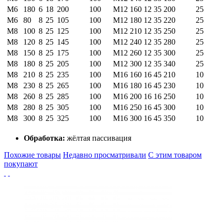
М6
180
6
18
200
100
М12
160
12
35
200
25
М6
80
8
25
105
100
М12
180
12
35
220
25
М8
100
8
25
125
100
М12
210
12
35
250
25
М8
120
8
25
145
100
М12
240
12
35
280
25
М8
150
8
25
175
100
М12
260
12
35
300
25
М8
180
8
25
205
100
М12
300
12
35
340
25
М8
210
8
25
235
100
М16
160
16
45
210
10
М8
230
8
25
265
100
М16
180
16
45
230
10
М8
260
8
25
285
100
М16
200
16
16
250
10
М8
280
8
25
305
100
М16
250
16
45
300
10
М8
300
8
25
325
100
М16
300
16
45
350
10
Обработка:
жёлтая пассивация
Похожие товары
Недавно просматривали
С этим товаром
покупают