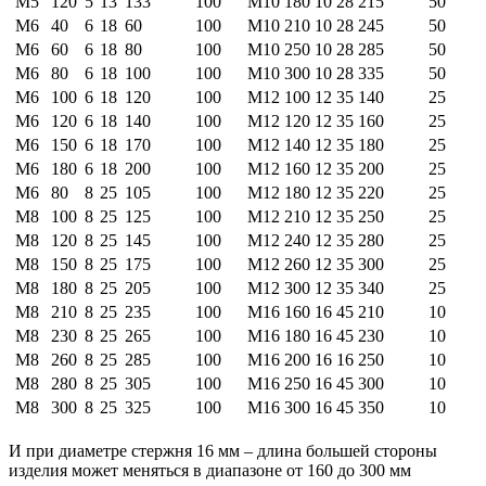
М5
120
5
13
133
100
M10
180
10
28
215
50
М6
40
6
18
60
100
M10
210
10
28
245
50
М6
60
6
18
80
100
M10
250
10
28
285
50
М6
80
6
18
100
100
M10
300
10
28
335
50
М6
100
6
18
120
100
М12
100
12
35
140
25
М6
120
6
18
140
100
М12
120
12
35
160
25
М6
150
6
18
170
100
М12
140
12
35
180
25
М6
180
6
18
200
100
М12
160
12
35
200
25
М6
80
8
25
105
100
М12
180
12
35
220
25
М8
100
8
25
125
100
М12
210
12
35
250
25
М8
120
8
25
145
100
М12
240
12
35
280
25
М8
150
8
25
175
100
М12
260
12
35
300
25
М8
180
8
25
205
100
М12
300
12
35
340
25
М8
210
8
25
235
100
М16
160
16
45
210
10
М8
230
8
25
265
100
М16
180
16
45
230
10
М8
260
8
25
285
100
М16
200
16
16
250
10
М8
280
8
25
305
100
М16
250
16
45
300
10
М8
300
8
25
325
100
М16
300
16
45
350
10
И при диаметре стержня 16 мм – длина большей стороны
изделия может меняться в диапазоне от 160 до 300 мм