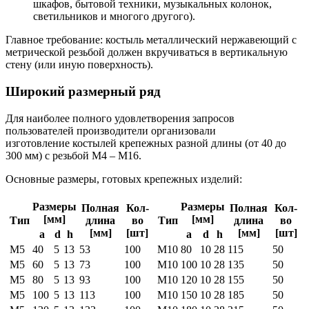
шкафов, бытовой техники, музыкальных колонок,
светильников и многого другого).
Главное требование: костыль металлический нержавеющий с
метрической резьбой должен вкручиваться в вертикальную
стену (или иную поверхность).
Широкий размерный ряд
Для наиболее полного удовлетворения запросов
пользователей производители организовали
изготовление костылей крепежных разной длины (от 40 до
300 мм) с резьбой М4 – М16.
Основные размеры, готовых крепежных изделий:
Размеры
Размеры
Полная
Кол-
Полная
Кол-
[мм]
[мм]
Тип
длина
во
Тип
длина
во
[мм]
[шт]
[мм]
[шт]
а
d
h
а
d
h
М5
40
5
13
53
100
M10
80
10
28
115
50
М5
60
5
13
73
100
M10
100
10
28
135
50
М5
80
5
13
93
100
M10
120
10
28
155
50
М5
100
5
13
113
100
M10
150
10
28
185
50