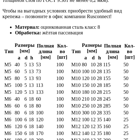
толщиной слоя по ГОСТ 9.301 не менее 0,2 мкм).
Чтобы на выгодных условиях приобрести удобный вид
крепежа – позвоните в офис компании Rusconnect!
Материал:
оцинкованная сталь класс 8
Обработка:
жёлтая пассивация
Размеры
Размеры
Полная
Кол-
Полная
Кол-
[мм]
[мм]
Тип
длина
во
Тип
длина
во
[мм]
[шт]
[мм]
[шт]
а
d
h
а
d
h
М5
40
5
13
53
100
M10
80
10
28
115
50
М5
60
5
13
73
100
M10
100
10
28
135
50
М5
80
5
13
93
100
M10
120
10
28
155
50
М5
100
5
13
113
100
M10
150
10
28
185
50
М5
120
5
13
133
100
M10
180
10
28
215
50
М6
40
6
18
60
100
M10
210
10
28
245
50
М6
60
6
18
80
100
M10
250
10
28
285
50
М6
80
6
18
100
100
M10
300
10
28
335
50
М6
100
6
18
120
100
М12
100
12
35
140
25
М6
120
6
18
140
100
М12
120
12
35
160
25
М6
150
6
18
170
100
М12
140
12
35
180
25