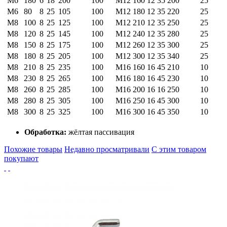
М6
180
6
18
200
100
М12
160
12
35
200
25
М6
80
8
25
105
100
М12
180
12
35
220
25
М8
100
8
25
125
100
М12
210
12
35
250
25
М8
120
8
25
145
100
М12
240
12
35
280
25
М8
150
8
25
175
100
М12
260
12
35
300
25
М8
180
8
25
205
100
М12
300
12
35
340
25
М8
210
8
25
235
100
М16
160
16
45
210
10
М8
230
8
25
265
100
М16
180
16
45
230
10
М8
260
8
25
285
100
М16
200
16
16
250
10
М8
280
8
25
305
100
М16
250
16
45
300
10
М8
300
8
25
325
100
М16
300
16
45
350
10
Обработка:
жёлтая пассивация
Похожие товары
Недавно просматривали
С этим товаром
покупают