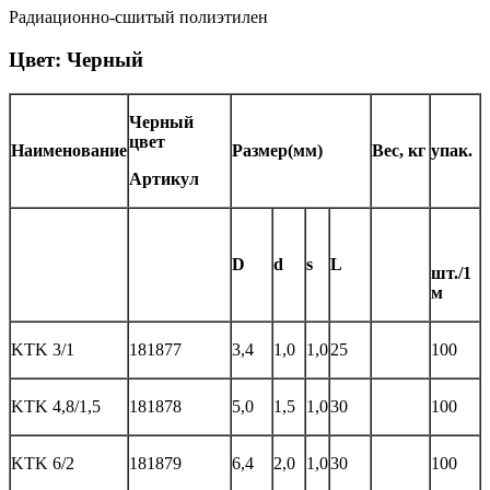
Радиационно-сшитый полиэтилен
Цвет:
Черный
Черный
цвет
Наименование
Размер(мм)
Вес, кг
упак.
Артикул
D
d
s
L
шт./1
м
KTK 3/1
181877
3,4
1,0
1,0
25
100
KTK 4,8/1,5
181878
5,0
1,5
1,0
30
100
KTK 6/2
181879
6,4
2,0
1,0
30
100