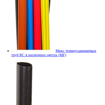
Микс термоусаживаемых
труб RC в различных цветах (MF)