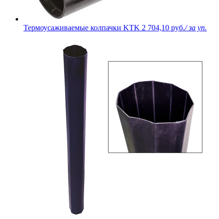
Термоусаживаемые колпачки KTK
2 704,10 руб.
/ за уп.