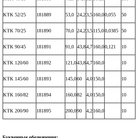
KTK 52/25
181889
53,0
24,2
3,5
160,0
0,055
50
KTK 70/25
181890
70,0
24,2
3,5
115,0
0,0385
50
KTK 90/45
181891
91,0
43,8
4,7
160,0
0,121
10
KTK 120/60
181892
121,0
43,8
4,7
160,0
10
KTK 145/60
181893
145,0
60
4,0
150,0
10
KTK 160/82
181894
160,0
82
4,0
150,0
10
KTK 200/90
181895
200,0
90
4,2
160,0
10
Буквенные обозначения: