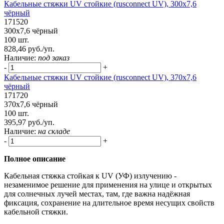
Кабельные стяжки UV стойкие (rusconnect UV), 300х7,6
чёрный
171520
300х7,6 чёрный
100 шт.
828,46 руб./уп.
Наличие:
под заказ
-
+
Кабельные стяжки UV стойкие (rusconnect UV), 370х7,6
чёрный
171720
370х7,6 чёрный
100 шт.
395,97 руб./уп.
Наличие:
на складе
-
+
Полное описание
Кабельная стяжка стойкая к UV (УФ) излучению -
незаменимое решение для применения на улице и открытых
для солнечных лучей местах, там, где важна надёжная
фиксация, сохранение на длительное время несущих свойств
кабельной стяжки.