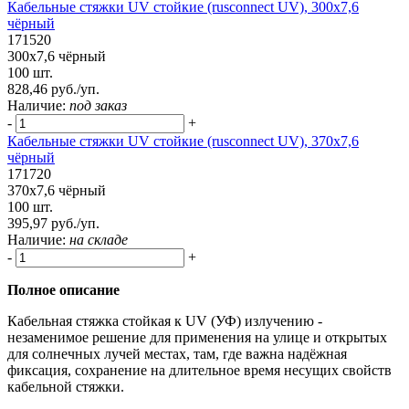
Кабельные стяжки UV стойкие (rusconnect UV), 300х7,6
чёрный
171520
300х7,6 чёрный
100 шт.
828,46 руб./уп.
Наличие:
под заказ
-
+
Кабельные стяжки UV стойкие (rusconnect UV), 370х7,6
чёрный
171720
370х7,6 чёрный
100 шт.
395,97 руб./уп.
Наличие:
на складе
-
+
Полное описание
Кабельная стяжка стойкая к UV (УФ) излучению -
незаменимое решение для применения на улице и открытых
для солнечных лучей местах, там, где важна надёжная
фиксация, сохранение на длительное время несущих свойств
кабельной стяжки.