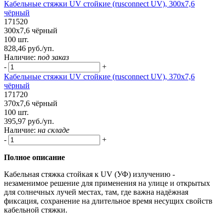
Кабельные стяжки UV стойкие (rusconnect UV), 300х7,6
чёрный
171520
300х7,6 чёрный
100 шт.
828,46 руб./уп.
Наличие:
под заказ
-
+
Кабельные стяжки UV стойкие (rusconnect UV), 370х7,6
чёрный
171720
370х7,6 чёрный
100 шт.
395,97 руб./уп.
Наличие:
на складе
-
+
Полное описание
Кабельная стяжка стойкая к UV (УФ) излучению -
незаменимое решение для применения на улице и открытых
для солнечных лучей местах, там, где важна надёжная
фиксация, сохранение на длительное время несущих свойств
кабельной стяжки.