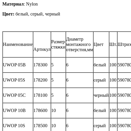
Материал
: Nylon
Цвет:
белый, серый, черный
Диаметр
Размер
Наименование
монтажного
Цвет
Шт.
Штри
стяжки
Артикул
отверстия,мм
UWOP 05B
178300
5
6
белый
100
59078
UWOP 05S
178200
5
6
серый
100
59078
UWOP 05C
178100
5
6
черный
100
59078
UWOP 10B
178600
10
6
белый
100
59078
UWOP 10S
178500
10
6
серый
100
59078