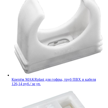
Крепёж MAKRplast для гофры, труб ПВХ и кабеля
126,14 руб.
/ за уп.