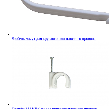
Дюбель хомут для круглого или плоского провода
Крепёж MAKRplast для круглого\плоского провода