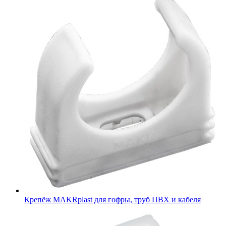
Крепёж MAKRplast для гофры, труб ПВХ и кабеля