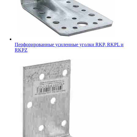
Перфорированные усиленные уголки RKP, RKPL и
RKPZ