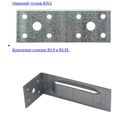
Оконный уголок RNA
Крепление плоское RLP и RLPL