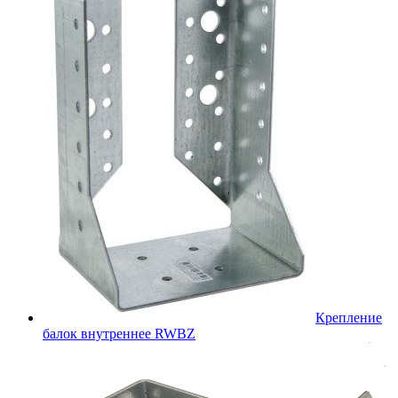
Крепление
балок внутреннее RWBZ