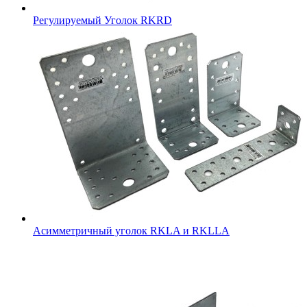
Регулируемый Уголок RKRD
Асимметричный уголок RKLA и RKLLA