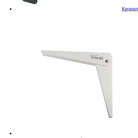
Кроншт