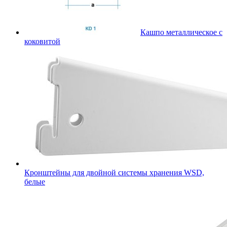
Кашпо металлическое с
коковитой
Кронштейны для двойной системы хранения WSD,
белые