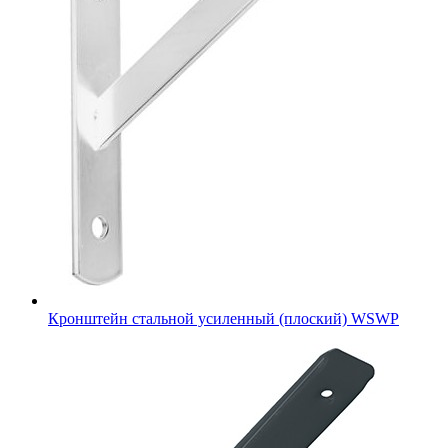
Кронштейн стальной усиленный (плоский) WSWP