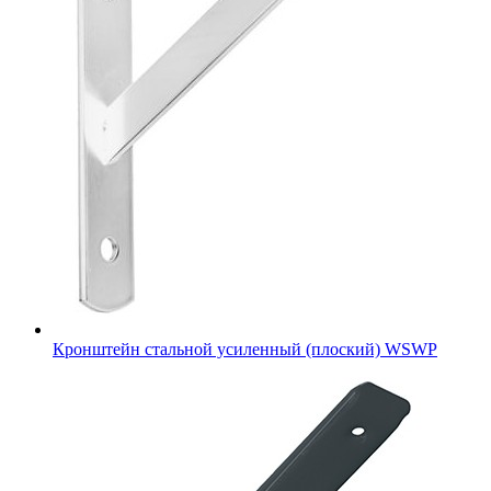
Кронштейн стальной усиленный (плоский) WSWP