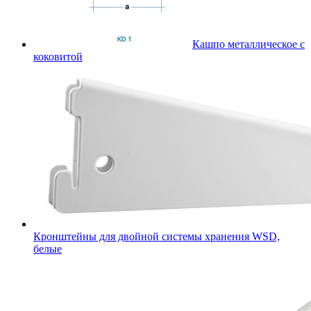
Кашпо металлическое с
коковитой
Кронштейны для двойной системы хранения WSD,
белые