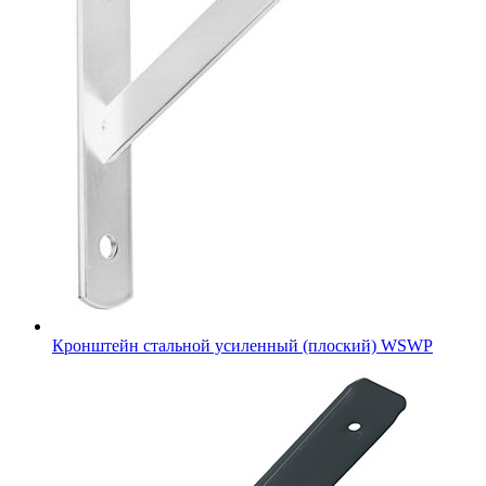
Кронштейн стальной усиленный (плоский) WSWP