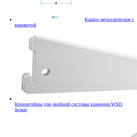
Кашпо металлическое с
коковитой
Кронштейны для двойной системы хранения WSD,
белые