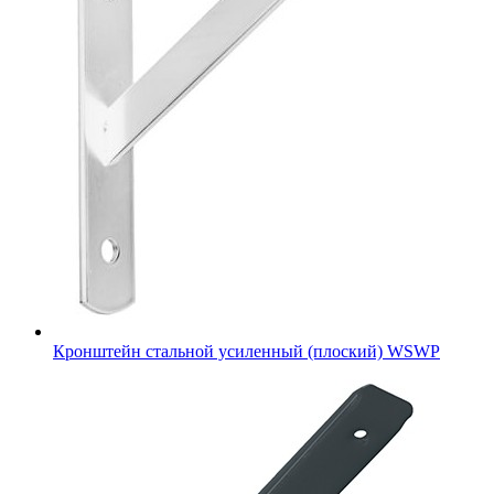
Кронштейн стальной усиленный (плоский) WSWP