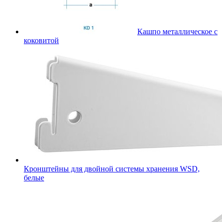
Кашпо металлическое с
коковитой
Кронштейны для двойной системы хранения WSD,
белые