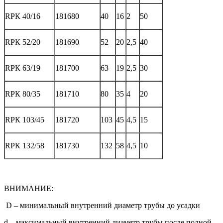
RPК 40/16
181680
40
16
2
50
RPК 52/20
181690
52
20
2,5
40
RPК 63/19
181700
63
19
2,5
30
RPК 80/35
181710
80
35
4
20
RPК 103/45
181720
103
45
4,5
15
RPК 132/58
181730
132
58
4,5
10
ВНИМАНИЕ:
D – минимальный внутренний диаметр трубы до усадки
d – максимальный внутренний диаметр трубы после полной