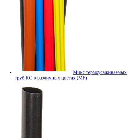
Микс термоусаживаемых
труб RC в различных цветах (MF)