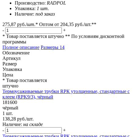
Производство:
RADPOL
Упаковка:
1 шт.
Наличие:
под заказ
275,87 руб.
/
шт.
*
Оптом от
204,35 руб.
/шт.**
-
+
* Товар поставляется штучно
** По условиям
дисконтной
программы
Полное описание
Размеры
14
Обозначение
Артикул
Размер
Упаковка
Цена
* Товар поставляется
штучно
Термоусаживаемые трубки RPК утолщенные, стандартные с
клеем (RPK9/3), чёрный
181600
чёрный
1 шт.
138,28 руб./шт.
Наличие:
на складе
-
+
Термоусаживаемые трубки RPК утолщенные, стандартные с