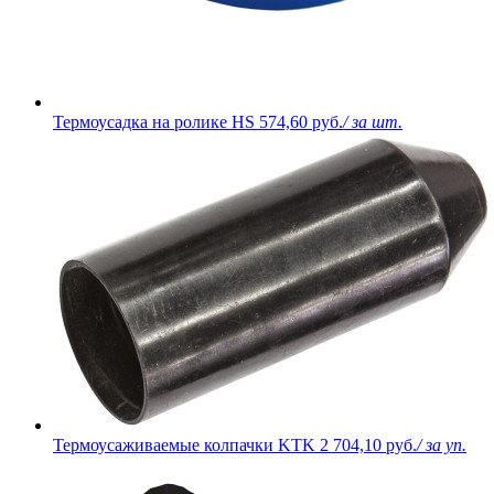
Термоусадка на ролике HS
574,60 руб.
/ за шт.
Термоусаживаемые колпачки KTK
2 704,10 руб.
/ за уп.