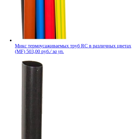
Микс термоусаживаемых труб RC в различных цветах
(MF)
503,00 руб.
/ за уп.