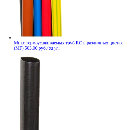
Микс термоусаживаемых труб RC в различных цветах
(MF)
503,00 руб.
/ за уп.