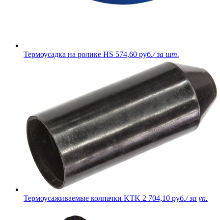
Термоусадка на ролике HS
574,60 руб.
/ за шт.
Термоусаживаемые колпачки KTK
2 704,10 руб.
/ за уп.