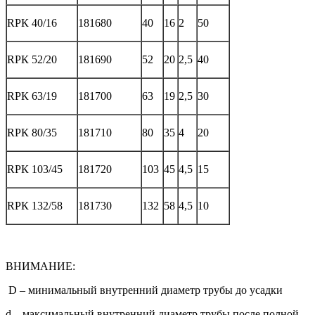
RPК 40/16
181680
40
16
2
50
RPК 52/20
181690
52
20
2,5
40
RPК 63/19
181700
63
19
2,5
30
RPК 80/35
181710
80
35
4
20
RPК 103/45
181720
103
45
4,5
15
RPК 132/58
181730
132
58
4,5
10
ВНИМАНИЕ:
D – минимальный внутренний диаметр трубы до усадки
d – максимальный внутренний диаметр трубы после полной