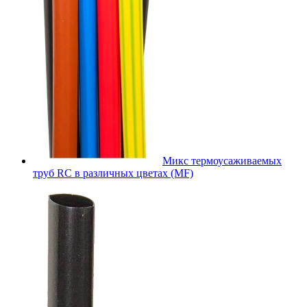
Микс термоусаживаемых
труб RC в различных цветах (MF)