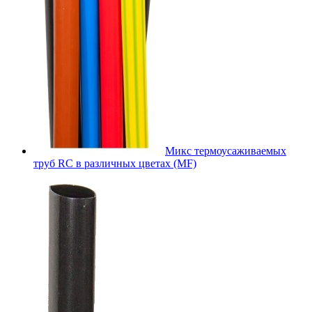
Микс термоусаживаемых
труб RC в различных цветах (MF)