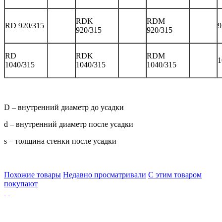
RDK
RDM
RD 920/315
9
920/315
920/315
RD
RDK
RDM
1
1040/315
1040/315
1040/315
D – внутренний диаметр до усадки
d – внутренний диаметр после усадки
s – толщина стенки после усадки
Похожие товары
Недавно просматривали
С этим товаром
покупают