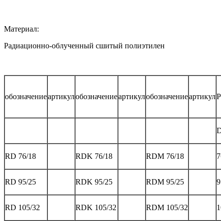
Материал:
Радиационно-облученный сшитый полиэтилен
обозначение
артикул
обозначение
артикул
обозначение
артикул
Р
RD 76/18
RDK 76/18
RDM 76/18
7
RD 95/25
RDK 95/25
RDM 95/25
9
RD 105/32
RDK 105/32
RDM 105/32
1