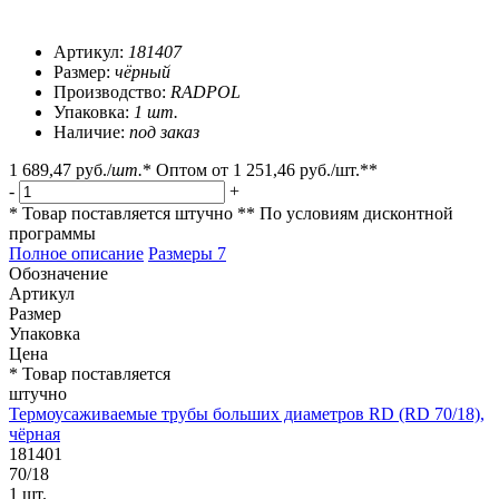
Артикул:
181407
Размер:
чёрный
Производство:
RADPOL
Упаковка:
1 шт.
Наличие:
под заказ
1 689,47 руб.
/
шт.
*
Оптом от
1 251,46 руб.
/шт.**
-
+
* Товар поставляется штучно
** По условиям
дисконтной
программы
Полное описание
Размеры
7
Обозначение
Артикул
Размер
Упаковка
Цена
* Товар поставляется
штучно
Термоусаживаемые трубы больших диаметров RD (RD 70/18),
чёрная
181401
70/18
1 шт.