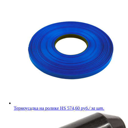
Термоусадка на ролике HS
574,60 руб.
/ за шт.